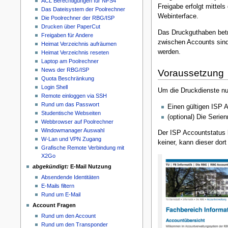
ACL Berechtigungen für NFS4
Freigabe erfolgt mittel
Das Dateisystem der Poolrechner
Webinterface.
Die Poolrechner der RBG/ISP
Drucken über PaperCut
Das Druckguthaben betr
Freigaben für Andere
zwischen Accounts sind
Heimat Verzeichnis aufräumen
werden.
Heimat Verzeichnis reseten
Laptop am Poolrechner
News der RBG/ISP
Voraussetzung
Quota Beschränkung
Login Shell
Um die Druckdienste nu
Remote einloggen via SSH
Rund um das Passwort
Einen gültigen ISP 
Studentische Webseiten
(optional) Die Seri
Webbrowser auf Poolrechner
Windowmanager Auswahl
Der ISP Accountstatus 
W-Lan und VPN Zugang
keiner, kann dieser dor
Grafische Remote Verbindung mit
X2Go
abgekündigt:
E-Mail Nutzung
Absendende Identitäten
E-Mails filtern
Rund um E-Mail
Account Fragen
Rund um den Account
Rund um den Transponder