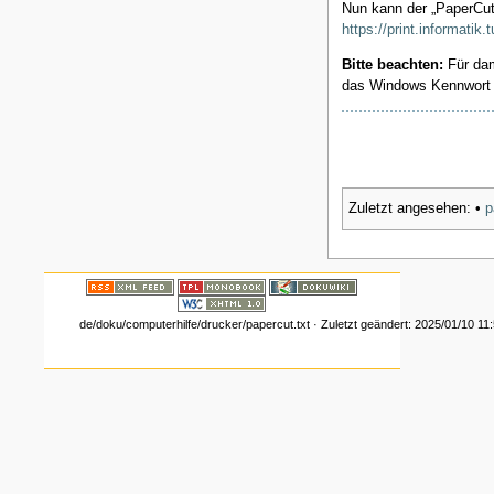
Nun kann der „PaperCut“
https://print.informatik
Bitte beachten:
Für dam
das Windows Kennwort 
Zuletzt angesehen:
•
p
de/doku/computerhilfe/drucker/papercut.txt
· Zuletzt geändert:
2025/01/10 11