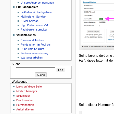
Unsere Ansprechpersonen
Für Fachgebiete
Leitfaden für Fachgebiete
Mailinglisten Service
E-Mail Service
High Performance VM
Fachbereichsdrucker
Verschiedenes
Essen und Trinken
Fundsachen im Poolraum
Rund ums Studium
Poolraumreservierung
Sollte bereits dort ein
Wartungsarbeiten
Fall), diese bitte mit d
Suche
Werkzeuge
Links auf diese Seite
Medien-Manager
Seitenindex
Druckversion
Sollte dieser Nummer feh
Permanentlink
Artikel zitieren