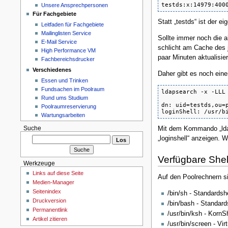
testds:x:14979:400
Unsere Ansprechpersonen
Für Fachgebiete
Statt „testds“ ist der
Leitfaden für Fachgebiete
Mailinglisten Service
Sollte immer noch die al
E-Mail Service
schlicht am Cache des 
High Performance VM
paar Minuten aktualisier
Fachbereichsdrucker
Verschiedenes
Daher gibt es noch eine
Essen und Trinken
Fundsachen im Poolraum
ldapsearch -x -LLL 
Rund ums Studium
dn: uid=testds,ou=
Poolraumreservierung
loginShell: /usr/b
Wartungsarbeiten
Suche
Mit dem Kommando „ldap
„loginshell“ anzeigen. 
Verfügbare Shel
Werkzeuge
Links auf diese Seite
Auf den Poolrechnern si
Medien-Manager
Seitenindex
/bin/sh - Standardshe
Druckversion
/bin/bash - Standard
Permanentlink
/usr/bin/ksh - KornS
Artikel zitieren
/usr/bin/screen - Vi