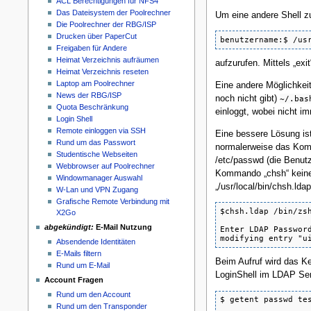
ACL Berechtigungen für NFS4
Das Dateisystem der Poolrechner
Um eine andere Shell zu
Die Poolrechner der RBG/ISP
Drucken über PaperCut
benutzername:$ /us
Freigaben für Andere
Heimat Verzeichnis aufräumen
aufzurufen. Mittels „e
Heimat Verzeichnis reseten
Laptop am Poolrechner
Eine andere Möglichkeit
News der RBG/ISP
noch nicht gibt)
~/.bas
Quota Beschränkung
einloggt, wobei nicht i
Login Shell
Remote einloggen via SSH
Eine bessere Lösung ist
Rund um das Passwort
normalerweise das Komm
Studentische Webseiten
/etc/passwd (die Benut
Webbrowser auf Poolrechner
Kommando „chsh“ keine
Windowmanager Auswahl
„/usr/local/bin/chsh.lda
W-Lan und VPN Zugang
Grafische Remote Verbindung mit
$chsh.ldap /bin/zsh
X2Go
abgekündigt:
E-Mail Nutzung
Enter LDAP Password
modifying entry "u
Absendende Identitäten
E-Mails filtern
Beim Aufruf wird das K
Rund um E-Mail
LoginShell im LDAP Serv
Account Fragen
Rund um den Account
$ getent passwd tes
Rund um den Transponder