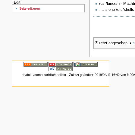
Edit
/usr/bin/zsh - Mächt
Seite editieren
…. siehe /etc/shells
Zuletzt angesehen:
•
s
de/doku/computerhilfe/shell.txt
· Zuletzt geändert:
2019/04/11 16:42
von
fc20