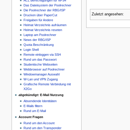
ACL Berechtigungen für NFS4
Das Dateisystem der Poolrechner
Die Poolrechner der RBG/ISP
Zuletzt angesehen:
Drucken über PaperCut
Freigaben für Andere
Heimat Verzeichnis aufräumen
Heimat Verzeichnis reseten
Laptop am Poolrechner
News der RBG/ISP
Quota Beschränkung
Login Shell
Remote einloggen via SSH
Rund um das Passwort
Studentische Webseiten
Webbrowser auf Poolrechner
Windowmanager Auswahl
W-Lan und VPN Zugang
Grafische Remote Verbindung mit
X2Go
abgekündigt:
E-Mail Nutzung
Absendende Identitäten
E-Mails filtern
Rund um E-Mail
Account Fragen
Rund um den Account
Rund um den Transponder