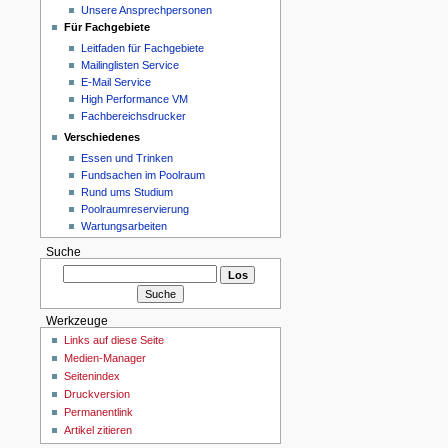
Unsere Ansprechpersonen
Für Fachgebiete
Leitfaden für Fachgebiete
Mailinglisten Service
E-Mail Service
High Performance VM
Fachbereichsdrucker
Verschiedenes
Essen und Trinken
Fundsachen im Poolraum
Rund ums Studium
Poolraumreservierung
Wartungsarbeiten
Suche
Werkzeuge
Links auf diese Seite
Medien-Manager
Seitenindex
Druckversion
Permanentlink
Artikel zitieren