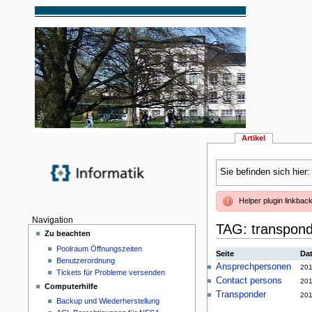
Artikel
Sie befinden sich hier
Helper plugin linkback 
Navigation
TAG: transpon
Zu beachten
Poolraum Öffnungszeiten
Seite
Da
Benutzerordnung
Ansprechpersonen
201
Tickets für Probleme versenden
Contact persons
201
Computerhilfe
Transponder
201
Backup und Wiederherstellung